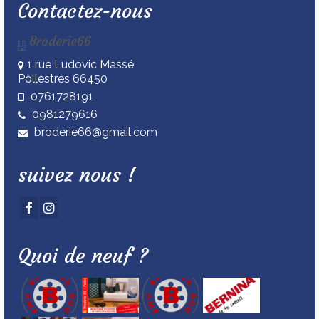
Contactez-nous
Broderie66
1 rue Ludovic Massé
Pollestres 66450
0761728191
0981279616
broderie66@gmail.com
suivez nous !
Quoi de neuf ?