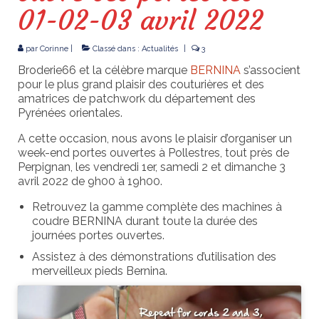
01-02-03 avril 2022
Broderie
par
Corinne
|
Classé dans :
Actualités
|
3
Broderie66 et la célèbre marque
BERNINA
s’associent
pour le plus grand plaisir des couturières et des
amatrices de patchwork du département des
Pyrénées orientales.
A cette occasion, nous avons le plaisir d’organiser un
week-end portes ouvertes à Pollestres, tout près de
Perpignan, les vendredi 1er, samedi 2 et dimanche 3
avril 2022 de 9h00 à 19h00.
Retrouvez la gamme complète des machines à
coudre BERNINA durant toute la durée des
journées portes ouvertes.
Assistez à des démonstrations d’utilisation des
merveilleux pieds Bernina.