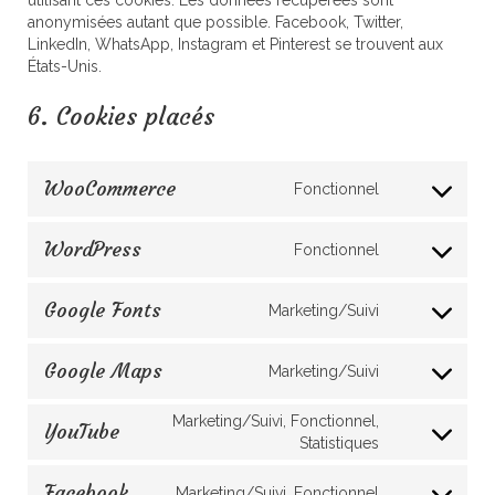
anonymisées autant que possible. Facebook, Twitter,
LinkedIn, WhatsApp, Instagram et Pinterest se trouvent aux
États-Unis.
6. Cookies placés
WooCommerce
Fonctionnel
Consent
to
service
WordPress
Fonctionnel
Consent
woocommer
to
service
Google Fonts
Marketing/Suivi
Consent
wordpress
to
service
Google Maps
Marketing/Suivi
Consent
google-
to
fonts
Marketing/Suivi, Fonctionnel,
service
YouTube
Consent
Statistiques
google-
to
maps
service
Facebook
Marketing/Suivi, Fonctionnel