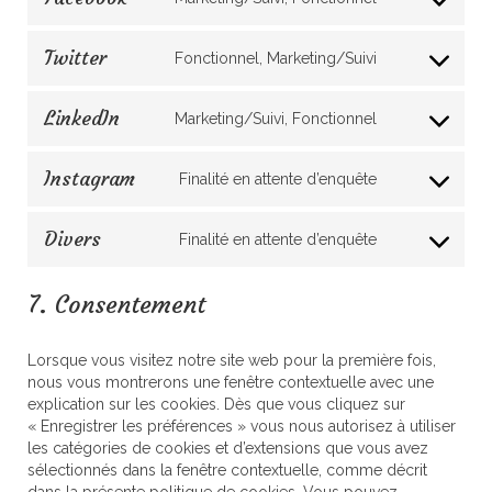
Consent
youtube
to
service
Twitter
Fonctionnel, Marketing/Suivi
Consent
facebook
to
service
LinkedIn
Marketing/Suivi, Fonctionnel
Consent
twitter
to
service
Instagram
Finalité en attente d’enquête
Consent
linkedin
to
service
Divers
Finalité en attente d’enquête
Consent
instagram
to
service
7. Consentement
divers
Lorsque vous visitez notre site web pour la première fois,
nous vous montrerons une fenêtre contextuelle avec une
explication sur les cookies. Dès que vous cliquez sur
« Enregistrer les préférences » vous nous autorisez à utiliser
les catégories de cookies et d’extensions que vous avez
sélectionnés dans la fenêtre contextuelle, comme décrit
dans la présente politique de cookies. Vous pouvez