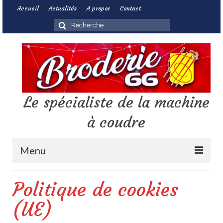
Accueil
Actualités
A propos
Contact
Rechercher
:
Le spécialiste de la machine
à coudre
Menu
Vente de machines
Politique de cookies
Réparation multimarque
(UE)
Cours de couture